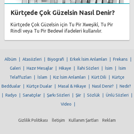
Kürtçede Çok Güzelsin Nasıl Denir?
Kürtçede Çok Güzelsin için Tu Pir Xweşikî, Tu Pir
Rindî veya Tu Pir Bedewî ifadeleri kullanılır.
Albüm
|
Atasözleri
|
Biyografi
|
Erkek İsim Anlamları
|
Frekans
|
Galeri
|
Hazır Mesajlar
|
Hikaye
|
İlahi Sözleri
|
İsim
|
İsim
Telaffuzları
|
İslam
|
Kız İsim Anlamları
|
Kürt Dili
|
Kürtçe
Beddualar
|
Kürtçe Dualar
|
Masal & Hikaye
|
Nasıl Denir?
|
Nedir?
|
Radyo
|
Sanatçılar
|
Şarkı Sözleri
|
Şiir
|
Sözlük
|
Ünlü Sözleri
|
Video
|
Gizlilik Politikası
İletişim
Kullanım Şartları
Reklam