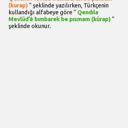
(kurap)
" şeklinde yazılırken, Türkçenin
kullandığı alfabeye göre "
Qendıla
Mevlüd’ê bımbarek be pısmam (kürap)
"
şeklinde okunur.