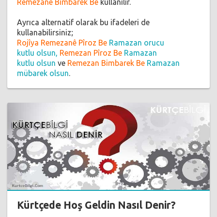
Remezanê Bimbarek Be
kullanılır.
Ayrıca alternatif olarak bu ifadeleri de
kullanabilirsiniz;
Rojîya Remezanê Pîroz Be
Ramazan orucu
kutlu olsun,
Remezan Pîroz Be
Ramazan
kutlu olsun
ve
Remezan Bimbarek Be
Ramazan
mübarek olsun
.
Kürtçede Hoş Geldin Nasıl Denir?