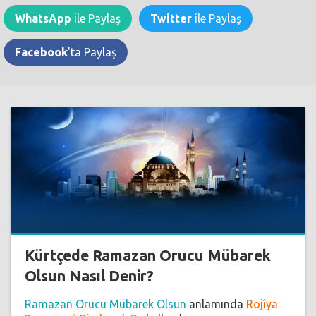
WhatsApp
ile Paylaş
Twitter
ile Paylaş
Facebook
'ta Paylaş
Kürtçede Ramazan Orucu Mübarek
Olsun Nasıl Denir?
Ramazan Orucu Mübarek Olsun
anlamında
Rojîya