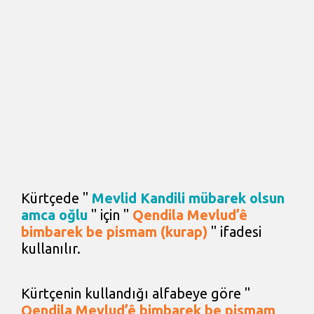
Kürtçede "
Mevlid Kandili mübarek olsun
amca oğlu
" için "
Qendila Mevlud’ê
bimbarek be pismam (kurap)
" ifadesi
kullanılır.
Kürtçenin kullandığı alfabeye göre "
Qendila Mevlud’ê bimbarek be pismam