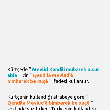
Kürtçede "
Mevlid Kandili mübarek olsun
abla
" için "
Qendila Mevlud’ê
bimbarek be xuçê
" ifadesi kullanılır.
Kürtçenin kullandığı alfabeye göre "
Qendila Mevlud’ê bimbarek be xuçê
"
şeklinde yazılırken, Türkçenin kullandığı