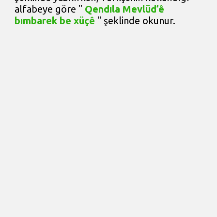
alfabeye göre "
Qendıla Mevlüd’ê
bımbarek be xüçê
" şeklinde okunur.