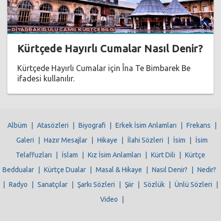
Kürtçede Hayırlı Cumalar Nasıl Denir?
Kürtçede Hayırlı Cumalar için Îna Te Bimbarek Be
ifadesi kullanılır.
Albüm
|
Atasözleri
|
Biyografi
|
Erkek İsim Anlamları
|
Frekans
|
Galeri
|
Hazır Mesajlar
|
Hikaye
|
İlahi Sözleri
|
İsim
|
İsim
Telaffuzları
|
İslam
|
Kız İsim Anlamları
|
Kürt Dili
|
Kürtçe
Beddualar
|
Kürtçe Dualar
|
Masal & Hikaye
|
Nasıl Denir?
|
Nedir?
|
Radyo
|
Sanatçılar
|
Şarkı Sözleri
|
Şiir
|
Sözlük
|
Ünlü Sözleri
|
Video
|