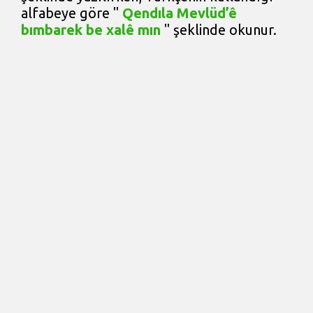
alfabeye göre "
Qendıla Mevlüd’ê
bımbarek be xalê mın
" şeklinde okunur.