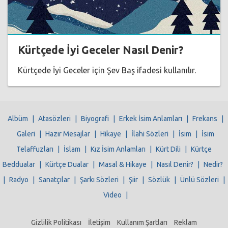
Kürtçede İyi Geceler Nasıl Denir?
Kürtçede İyi Geceler için Şev Baş ifadesi kullanılır.
Albüm
|
Atasözleri
|
Biyografi
|
Erkek İsim Anlamları
|
Frekans
|
Galeri
|
Hazır Mesajlar
|
Hikaye
|
İlahi Sözleri
|
İsim
|
İsim
Telaffuzları
|
İslam
|
Kız İsim Anlamları
|
Kürt Dili
|
Kürtçe
Beddualar
|
Kürtçe Dualar
|
Masal & Hikaye
|
Nasıl Denir?
|
Nedir?
|
Radyo
|
Sanatçılar
|
Şarkı Sözleri
|
Şiir
|
Sözlük
|
Ünlü Sözleri
|
Video
|
Gizlilik Politikası
İletişim
Kullanım Şartları
Reklam