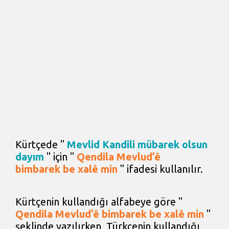
Kürtçede "
Mevlid Kandili mübarek olsun
dayım
" için "
Qendila Mevlud’ê
bimbarek be xalê min
" ifadesi kullanılır.
Kürtçenin kullandığı alfabeye göre "
Qendila Mevlud’ê bimbarek be xalê min
"
şeklinde yazılırken, Türkçenin kullandığı