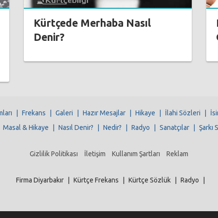
Kürtçede Merhaba Nasıl
Denir?
mları
|
Frekans
|
Galeri
|
Hazır Mesajlar
|
Hikaye
|
İlahi Sözleri
|
İs
|
Masal & Hikaye
|
Nasıl Denir?
|
Nedir?
|
Radyo
|
Sanatçılar
|
Şarkı 
Gizlilik Politikası
İletişim
Kullanım Şartları
Reklam
Firma Diyarbakır
|
Kürtçe Frekans
|
Kürtçe Sözlük
|
Radyo
|