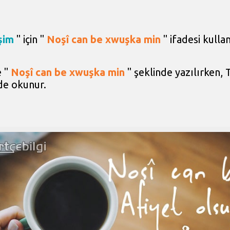
şim
" için "
Noşî can be xwuşka min
" ifadesi kullan
e "
Noşî can be xwuşka min
" şeklinde yazılırken,
de okunur.