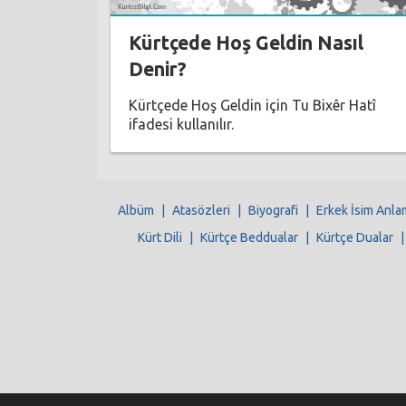
Kürtçede Hoş Geldin Nasıl
Denir?
Kürtçede Hoş Geldin için Tu Bixêr Hatî
ifadesi kullanılır.
Albüm
|
Atasözleri
|
Biyografi
|
Erkek İsim Anla
Kürt Dili
|
Kürtçe Beddualar
|
Kürtçe Dualar