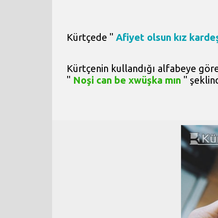
Kürtçede "
Afiyet olsun kız karde
Kürtçenin kullandığı alfabeye gör
"
Noşi can be xwüşka mın
" şeklin