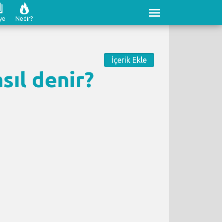
ye
Nedir?
İçerik Ekle
sıl denir?