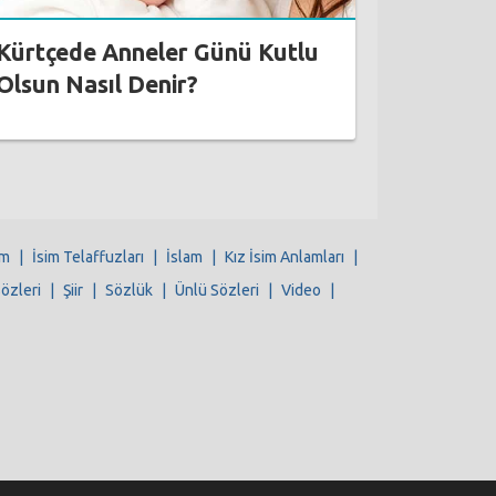
Kürtçede Anneler Günü Kutlu
Olsun Nasıl Denir?
im
|
İsim Telaffuzları
|
İslam
|
Kız İsim Anlamları
|
Sözleri
|
Şiir
|
Sözlük
|
Ünlü Sözleri
|
Video
|